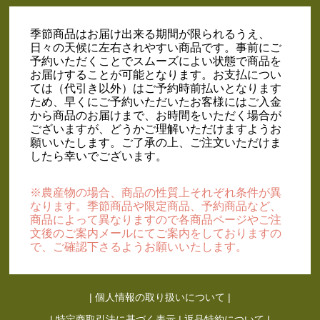
季節商品はお届け出来る期間が限られるうえ、
日々の天候に左右されやすい商品です。事前にご
予約いただくことでスムーズによい状態で商品を
お届けすることが可能となります。お支払につい
ては（代引き以外）はご予約時前払いとなります
ため、早くにご予約いただいたお客様にはご入金
から商品のお届けまで、お時間をいただく場合が
ございますが、どうかご理解いただけますようお
願いいたします。ご了承の上、ご注文いただけま
したら幸いでございます。
※農産物の場合、商品の性質上それぞれ条件が異
なります。季節商品や限定商品、予約商品など、
商品によって異なりますので各商品ページやご注
文後のご案内メールにてご案内をしておりますの
で、ご確認下さるようお願いいたします。
|
個人情報の取り扱いについて
|
|
特定商取引法に基づく表示
|
返品特約について
|