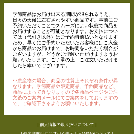
季節商品はお届け出来る期間が限られるうえ、
日々の天候に左右されやすい商品です。事前にご
予約いただくことでスムーズによい状態で商品を
お届けすることが可能となります。お支払につい
ては（代引き以外）はご予約時前払いとなります
ため、早くにご予約いただいたお客様にはご入金
から商品のお届けまで、お時間をいただく場合が
ございますが、どうかご理解いただけますようお
願いいたします。ご了承の上、ご注文いただけま
したら幸いでございます。
※農産物の場合、商品の性質上それぞれ条件が異
なります。季節商品や限定商品、予約商品など、
商品によって異なりますので各商品ページやご注
文後のご案内メールにてご案内をしておりますの
で、ご確認下さるようお願いいたします。
|
個人情報の取り扱いについて
|
|
特定商取引法に基づく表示
|
返品特約について
|